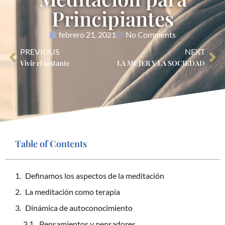
Principiantes
febrero 21, 2021
No Comments
PREVIOUS
NEXT
Vivir el instante
LA MUJER Y LA SOCIEDAD
Table of Contents
Definamos los aspectos de la meditación
La meditación como terapia
Dinámica de autoconocimiento
Pensamientos y pensadores