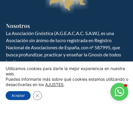
GNOSIS ESPAÑA
Ciencia y cultura del hombre hacia la
búsqueda del ser
Nosotros
La Asociación Gnóstica (A.G.E.A.C.A.C. S.A.W.), es una
Asociación sin ánimo de lucro registrada en Registro
Nacional de Asociaciones de España, con nº 587995, que
busca profundizar, practicar y enseñar la Gnosis de todos
los tiempos y épocas.
Utilizamos cookies para darte la mejor experiencia en nuestra
web.
Política de Privacidad
Puedes informarte más sobre qué cookies estamos utilizando o
desactivarlas en los
AJUSTES
.
Política de Cookies
Cerrar el banner de cookies RGPD
Aceptar
Aviso Legal
Contacto