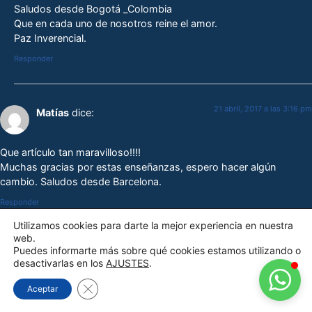
Saludos desde Bogotá _Colombia
Que en cada uno de nosotros reine el amor.
Paz Inverencial.
Responder
GNOSIS ESPAÑA
Ciencia y cultura del hombre hacia la
búsqueda del ser
21 abril, 2017 a las 3:16 pm
Matías
dice:
Que artículo tan maravilloso!!!!
Muchas gracias por estas enseñanzas, espero hacer algún
cambio. Saludos desde Barcelona.
Responder
Utilizamos cookies para darte la mejor experiencia en nuestra
web.
Puedes informarte más sobre qué cookies estamos utilizando o
21 abril, 2017 a las 5:52 pm
Gnosis España
dice:
desactivarlas en los
AJUSTES
.
Cerrar el banner de cookies RGPD
Aceptar
Muchas gracias por vuestro comentario.