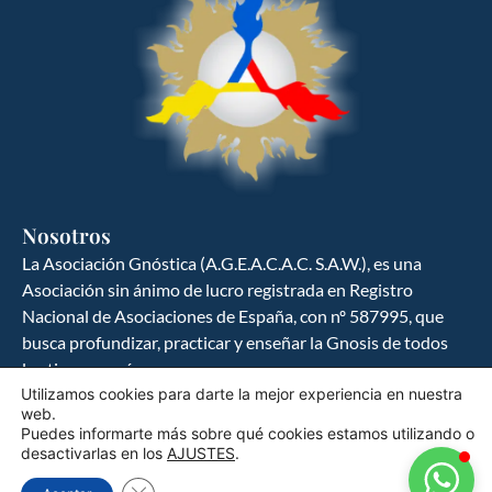
GNOSIS ESPAÑA
Ciencia y cultura del hombre hacia la
búsqueda del ser
Nosotros
La Asociación Gnóstica (A.G.E.A.C.A.C. S.A.W.), es una
Asociación sin ánimo de lucro registrada en Registro
Nacional de Asociaciones de España, con nº 587995, que
busca profundizar, practicar y enseñar la Gnosis de todos
los tiempos y épocas.
Utilizamos cookies para darte la mejor experiencia en nuestra
web.
Política de Privacidad
Puedes informarte más sobre qué cookies estamos utilizando o
desactivarlas en los
AJUSTES
.
Política de Cookies
Cerrar el banner de cookies RGPD