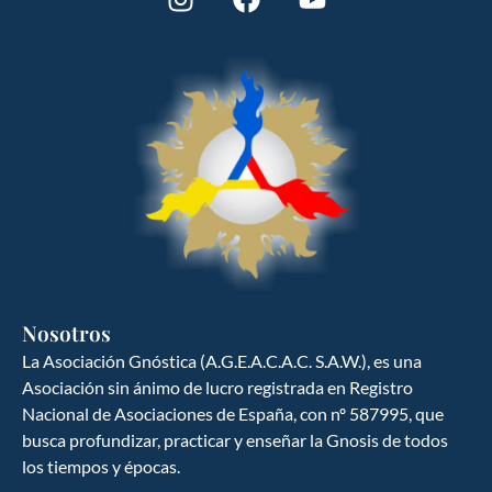
Nosotros
La Asociación Gnóstica (A.G.E.A.C.A.C. S.A.W.), es una
Asociación sin ánimo de lucro registrada en Registro
Nacional de Asociaciones de España, con nº 587995, que
GNOSIS ESPAÑA
busca profundizar, practicar y enseñar la Gnosis de todos
Ciencia y cultura del hombre hacia la
los tiempos y épocas.
búsqueda del ser