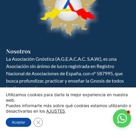
GNOSIS ESPAÑA
Ciencia y cultura del hombre hacia la
búsqueda del ser
Nosotros
La Asociación Gnóstica (A.G.E.A.C.A.C. S.A.W.), es una
Asociación sin ánimo de lucro registrada en Registro
Nacional de Asociaciones de España, con nº 587995, que
busca profundizar, practicar y enseñar la Gnosis de todos
los tiempos y épocas.
Utilizamos cookies para darte la mejor experiencia en nuestra
web.
Política de Privacidad
Puedes informarte más sobre qué cookies estamos utilizando o
desactivarlas en los
AJUSTES
.
Política de Cookies
Cerrar el banner de cookies RGPD
Aceptar
Aviso Legal