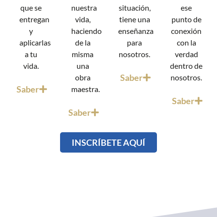
que se
nuestra
situación,
ese
entregan
vida,
tiene una
punto de
y
haciendo
enseñanza
conexión
aplicarlas
de la
para
con la
a tu
misma
nosotros.
verdad
vida.
una
dentro de
Saber
obra
nosotros.
Saber
maestra.
Saber
Saber
INSCRÍBETE AQUÍ