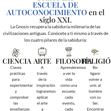
ESCUELA DE
AUTOCONOCIMIENTO
en el
siglo XXI.
La Gnosis recupera la sabiduría milenaria de las
civilizaciones antiguas. Conócete a ti mismo a través de
los cuatro pilares de la sabiduría:
CIENCIA
ARTE
FILOSOFÍA
RELIGI
Claves
A
Aprenderemos
Re-
prácticas
través
a ver la
ligare:
para
de la
vida
volver a
experimentar
inspiración
como una
unir, al
y
lograremos
escuela;
hombre
comprobar
aplicar
cada
con su
las
el arte
evento,
Ser.
enseñanzas
a
cada
Encontrar