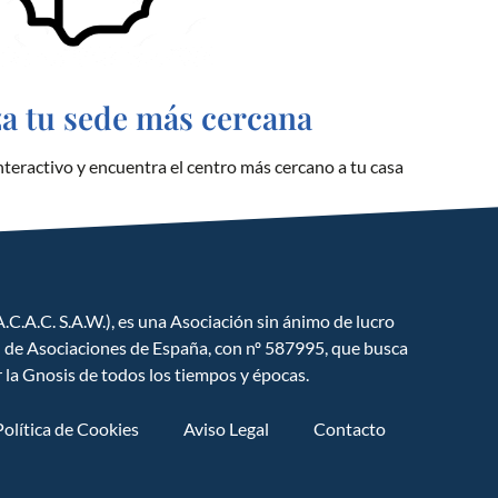
za tu sede más cercana
teractivo y encuentra el centro más cercano a tu casa
GNOSIS ESPAÑA
Ciencia y cultura del hombre hacia la
búsqueda del ser
.C.A.C. S.A.W.), es una Asociación sin ánimo de lucro
l de Asociaciones de España, con nº 587995, que busca
r la Gnosis de todos los tiempos y épocas.
Política de Cookies
Aviso Legal
Contacto