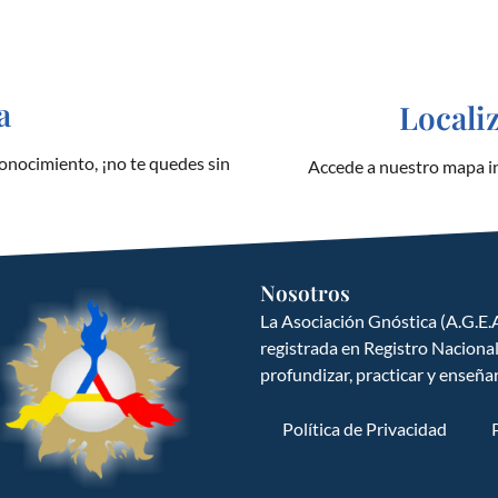
a
Locali
onocimiento, ¡no te quedes sin
Accede a nuestro mapa in
Nosotros
La Asociación Gnóstica (A.G.E.A
registrada en Registro Naciona
profundizar, practicar y enseña
Política de Privacidad