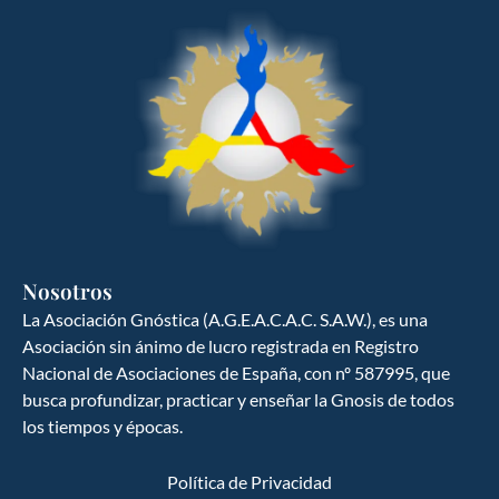
Nosotros
La Asociación Gnóstica (A.G.E.A.C.A.C. S.A.W.), es una
Asociación sin ánimo de lucro registrada en Registro
Nacional de Asociaciones de España, con nº 587995, que
GNOSIS ESPAÑA
busca profundizar, practicar y enseñar la Gnosis de todos
Ciencia y cultura del hombre hacia la
los tiempos y épocas.
búsqueda del ser
Política de Privacidad