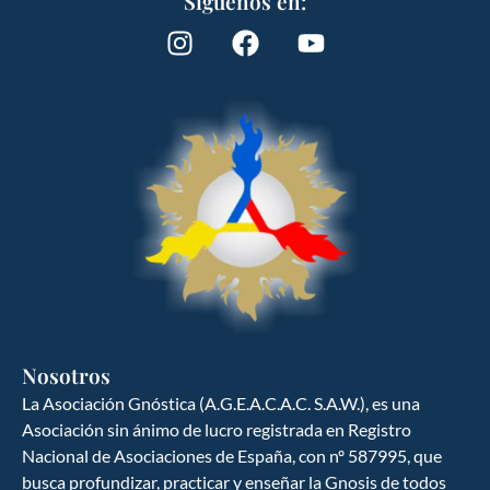
Síguenos en:
Nosotros
La Asociación Gnóstica (A.G.E.A.C.A.C. S.A.W.), es una
Asociación sin ánimo de lucro registrada en Registro
Nacional de Asociaciones de España, con nº 587995, que
GNOSIS ESPAÑA
busca profundizar, practicar y enseñar la Gnosis de todos
Ciencia y cultura del hombre hacia la