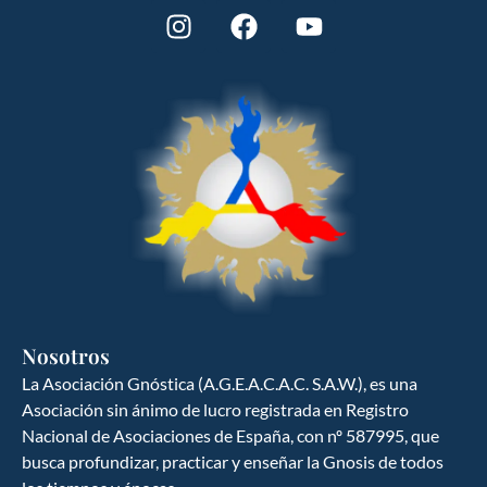
Nosotros
La Asociación Gnóstica (A.G.E.A.C.A.C. S.A.W.), es una
Asociación sin ánimo de lucro registrada en Registro
Nacional de Asociaciones de España, con nº 587995, que
GNOSIS ESPAÑA
busca profundizar, practicar y enseñar la Gnosis de todos
Ciencia y cultura del hombre hacia la
búsqueda del ser