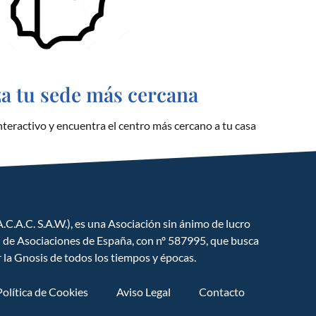
za tu sede más cercana
teractivo y encuentra el centro más cercano a tu casa
GNOSIS ESPAÑA
Ciencia y cultura del hombre hacia la
búsqueda del ser
.C.A.C. S.A.W.), es una Asociación sin ánimo de lucro
l de Asociaciones de España, con nº 587995, que busca
r la Gnosis de todos los tiempos y épocas.
Política de Cookies
Aviso Legal
Contacto