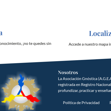
a
Locali
onocimiento, ¡no te quedes sin
Accede a nuestro mapa in
Nosotros
La Asociación Gnóstica (A.G.E.A
registrada en Registro Naciona
profundizar, practicar y enseña
Política de Privacidad