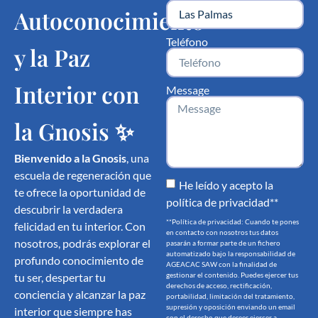
Autoconocimiento
Teléfono
y la Paz
Interior con
Message
la Gnosis ✨
Bienvenido a la Gnosis
, una
escuela de regeneración que
He leído y acepto la
te ofrece la oportunidad de
política de privacidad**
descubrir la verdadera
**Política de privacidad: Cuando te pones
felicidad en tu interior. Con
en contacto con nosotros tus datos
nosotros, podrás explorar el
pasarán a formar parte de un fichero
automatizado bajo la responsabilidad de
profundo conocimiento de
AGEACAC SAW con la finalidad de
tu ser, despertar tu
gestionar el contenido. Puedes ejercer tus
derechos de acceso, rectificación,
conciencia y alcanzar la paz
portabilidad, limitación del tratamiento,
supresión y oposición enviando un email
interior que siempre has
con el derecho que desees ejercer a