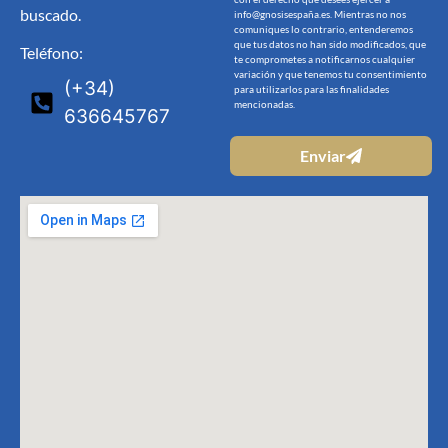
buscado.
info@gnosisespaña.es. Mientras no nos
comuniques lo contrario, entenderemos
que tus datos no han sido modificados, que
Teléfono:
te comprometes a notificarnos cualquier
variación y que tenemos tu consentimiento
(+34)
para utilizarlos para las finalidades
mencionadas.
636645767
Enviar