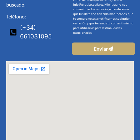
buscado.
info@gnosisespaña.es. Mientras no nos
comuniques lo contrario, entenderemos
que tus datos no han sido modificados, que
Teléfono:
te comprometes a notificarnos cualquier
variación y que tenemos tu consentimiento
(+34)
para utilizarlos para las finalidades
mencionadas.
661031095
Enviar