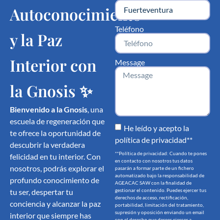
Autoconocimiento
Teléfono
y la Paz
Interior con
Message
la Gnosis ✨
Bienvenido a la Gnosis
, una
escuela de regeneración que
He leído y acepto la
te ofrece la oportunidad de
política de privacidad**
descubrir la verdadera
**Política de privacidad: Cuando te pones
felicidad en tu interior. Con
en contacto con nosotros tus datos
nosotros, podrás explorar el
pasarán a formar parte de un fichero
automatizado bajo la responsabilidad de
profundo conocimiento de
AGEACAC SAW con la finalidad de
tu ser, despertar tu
gestionar el contenido. Puedes ejercer tus
derechos de acceso, rectificación,
conciencia y alcanzar la paz
portabilidad, limitación del tratamiento,
supresión y oposición enviando un email
interior que siempre has
con el derecho que desees ejercer a