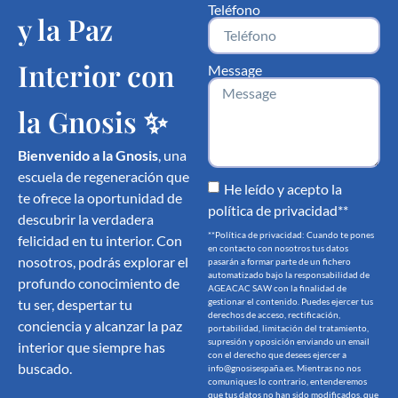
Teléfono
y la Paz
Interior con
Message
la Gnosis ✨
Bienvenido a la Gnosis
, una
escuela de regeneración que
He leído y acepto la
te ofrece la oportunidad de
política de privacidad**
descubrir la verdadera
**Política de privacidad: Cuando te pones
felicidad en tu interior. Con
en contacto con nosotros tus datos
nosotros, podrás explorar el
pasarán a formar parte de un fichero
automatizado bajo la responsabilidad de
profundo conocimiento de
AGEACAC SAW con la finalidad de
tu ser, despertar tu
gestionar el contenido. Puedes ejercer tus
derechos de acceso, rectificación,
conciencia y alcanzar la paz
portabilidad, limitación del tratamiento,
supresión y oposición enviando un email
interior que siempre has
con el derecho que desees ejercer a
buscado.
info@gnosisespaña.es. Mientras no nos
comuniques lo contrario, entenderemos
que tus datos no han sido modificados, que