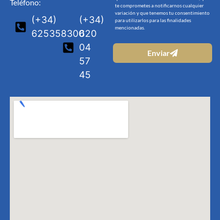
Teléfono:
te comprometes a notificarnos cualquier
variación y que tenemos tu consentimiento
(+34)
(+34)
para utilizarlos para las finalidades
mencionadas.
625358300
620
04
Enviar
57
45